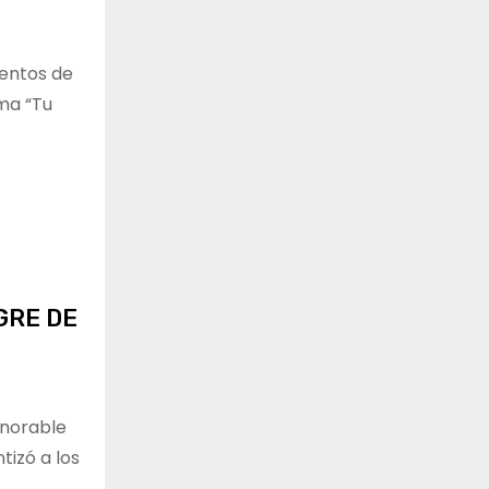
mentos de
ma “Tu
GRE DE
onorable
tizó a los