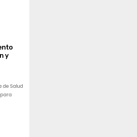
ento
n y
a de Salud
 para