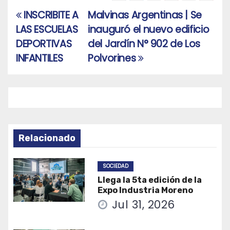
INSCRIBITE A
Malvinas Argentinas | Se
Navegación
LAS ESCUELAS
inauguró el nuevo edificio
de
DEPORTIVAS
del Jardín N° 902 de Los
entradas
INFANTILES
Polvorines
Relacionado
SOCIEDAD
Llega la 5ta edición de la
Expo Industria Moreno
Jul 31, 2026