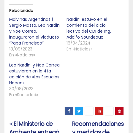
Relacionado
Malvinas Argentinas |
Nardini estuvo en el
Sergio Massa, Leo Nardini
comienzo del ciclo
y Noe Correa,
lectivo del CDI de Ing.
inauguraron el Viaducto
Adolfo Sourdeaux
“Papa Francisco”
16/04/2024
18/09/2023
En «Noticias»
En «Noticias»
Leo Nardini y Noe Correa
estuvieron en la 4ta
edición de «Las Escuelas
Hacen»
30/08/2023
En «Sociedad»
El Ministerio de
Recomendaciones
Navegación
Ambiente entregó
y medidas de