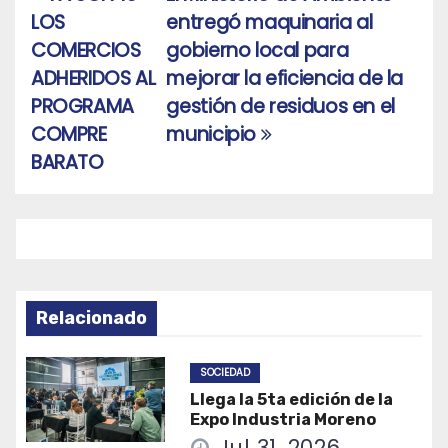
Navegación
LOS
entregó maquinaria al
de
COMERCIOS
gobierno local para
entradas
ADHERIDOS AL
mejorar la eficiencia de la
PROGRAMA
gestión de residuos en el
COMPRE
municipio
BARATO
Relacionado
SOCIEDAD
Llega la 5ta edición de la
Expo Industria Moreno
Jul 31, 2026