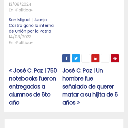
13/08/2024
En «Política»
San Miguel | Juanjo
Castro ganó la interna
de Unión por la Patria
14/08/2023
En «Política»
José C. Paz | 750
José C. Paz | Un
Navegación
notebooks fueron
hombre fue
de
entregadas a
señalado de querer
entradas
alumnos de 6to
matar a su hijita de 5
año
años