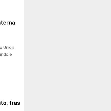
nterna
de Unión
cándole
to, tras