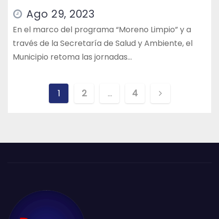
Ago 29, 2023
En el marco del programa “Moreno Limpio” y a
través de la Secretaría de Salud y Ambiente, el
Municipio retoma las jornadas…
Paginación
1
2
…
4
de
entradas