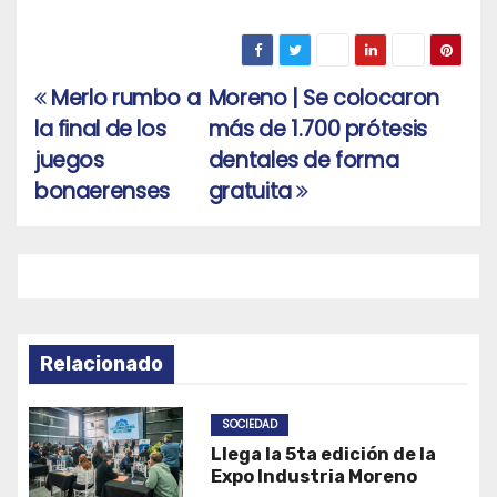
Merlo rumbo a
Moreno | Se colocaron
Navegación
la final de los
más de 1.700 prótesis
de
juegos
dentales de forma
entradas
bonaerenses
gratuita
Relacionado
SOCIEDAD
Llega la 5ta edición de la
Expo Industria Moreno