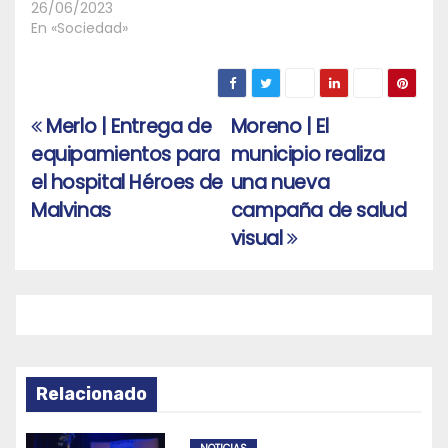
26/06/2023
En «Sociedad»
Merlo | Entrega de
Moreno | El
Navegación
equipamientos para
municipio realiza
de
el hospital Héroes de
una nueva
entradas
Malvinas
campaña de salud
visual
Relacionado