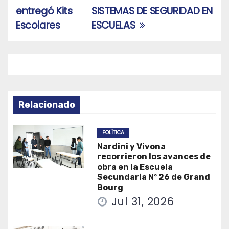
de
entregó Kits
SISTEMAS DE SEGURIDAD EN
entradas
Escolares
ESCUELAS
Relacionado
POLÍTICA
Nardini y Vivona
recorrieron los avances de
obra en la Escuela
Secundaria Nº 26 de Grand
Bourg
Jul 31, 2026