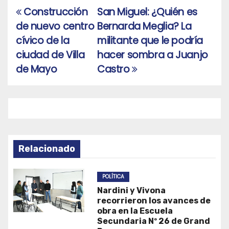
Construcción
San Miguel: ¿Quién es
Navegación
de nuevo centro
Bernarda Meglia? La
de
cívico de la
militante que le podría
entradas
ciudad de Villa
hacer sombra a Juanjo
de Mayo
Castro
Relacionado
POLÍTICA
Nardini y Vivona
recorrieron los avances de
obra en la Escuela
Secundaria Nº 26 de Grand