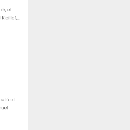
ch, el
icillof,…
putó el
nuel