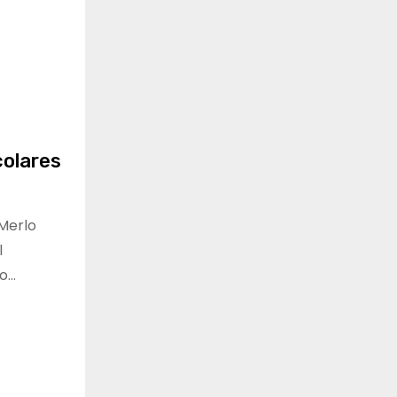
colares
 Merlo
l
to…