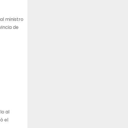
al ministro
vincia de
lo al
ó el