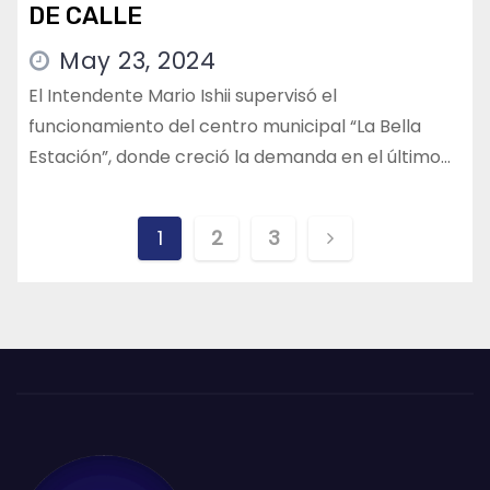
DE CALLE
May 23, 2024
El Intendente Mario Ishii supervisó el
funcionamiento del centro municipal “La Bella
Estación”, donde creció la demanda en el último…
Paginación
1
2
3
de
entradas