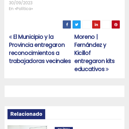
30/09/2023
En «Política»
El Municipio y la
Moreno |
Navegación
Provincia entregaron
Fernández y
de
reconocimientos a
Kicillof
entradas
trabajadoras vecinales
entregaron kits
educativos
Relacionado