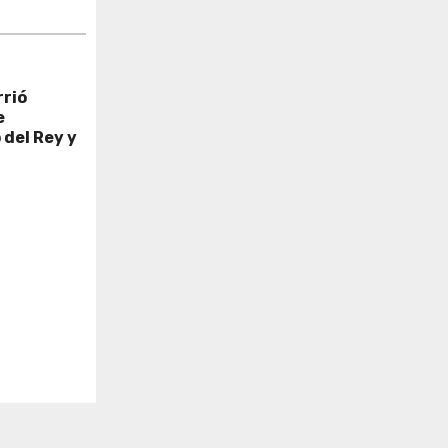
rrió
e
 del Rey y