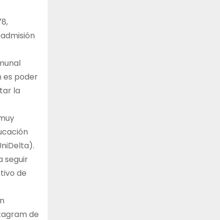
8,
 admisión
omunal
n es poder
tar la
 muy
ducación
niDelta).
a seguir
tivo de
en
stagram de