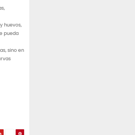
as,
 y huevos,
de pueda
as, sino en
arvas