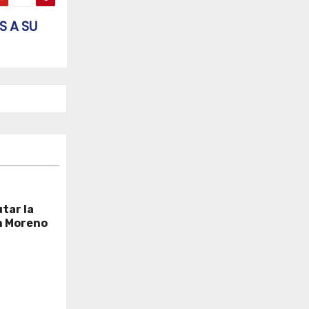
S A SU
tar la
n Moreno