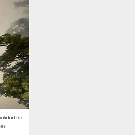
palidad de
des