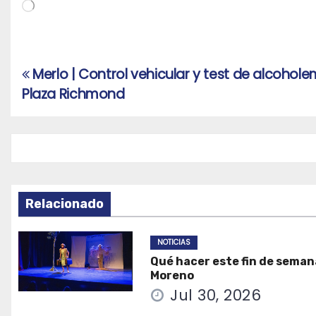
Cargando...
Merlo | Control vehicular y test de alcohole
Navegación
Plaza Richmond
de
entradas
Relacionado
NOTICIAS
Qué hacer este fin de seman
Moreno
Jul 30, 2026