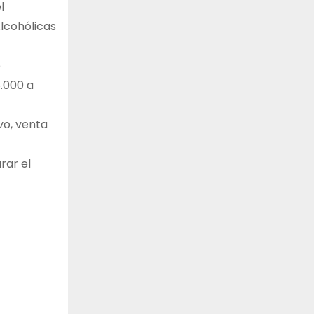
l
Alcohólicas
e
6.000 a
vo, venta
rar el