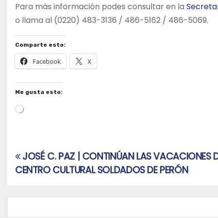
Para más información podes consultar en la
Secretar
o llama al (0220) 483-3136 / 486-5162 / 486-5069.
Comparte esto:
Facebook
X
Me gusta esto:
Cargando...
JOSÉ C. PAZ | CONTINÚAN LAS VACACIONES DE
Navegación
CENTRO CULTURAL SOLDADOS DE PERÓN
de
entradas