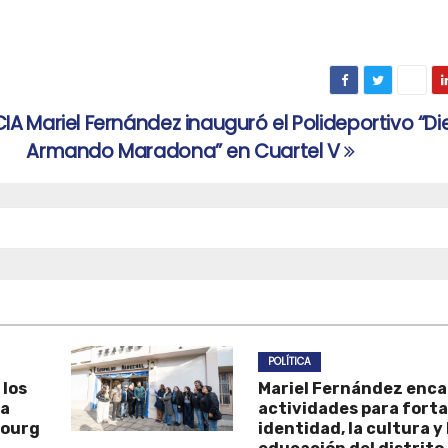
CIA
Mariel Fernández inauguró el Polideportivo “D
Armando Maradona” en Cuartel V
POLÍTICA
 los
Mariel Fernández enc
la
actividades para forta
Bourg
identidad, la cultura y 