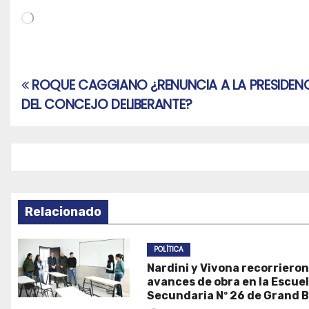
Cargando...
ROQUE CAGGIANO ¿RENUNCIA A LA PRESIDEN
Navegación
DEL CONCEJO DELIBERANTE?
de
entradas
Relacionado
POLÍTICA
Nardini y Vivona recorrieron
avances de obra en la Escue
Secundaria Nº 26 de Grand 