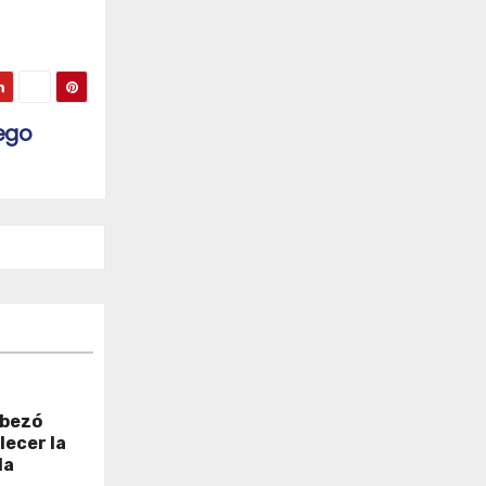
iego
abezó
lecer la
la