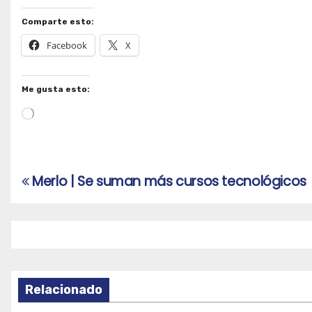
Comparte esto:
Facebook
X
Me gusta esto:
Cargando...
Merlo | Se suman más cursos tecnológicos
Navegación
de
entradas
Relacionado