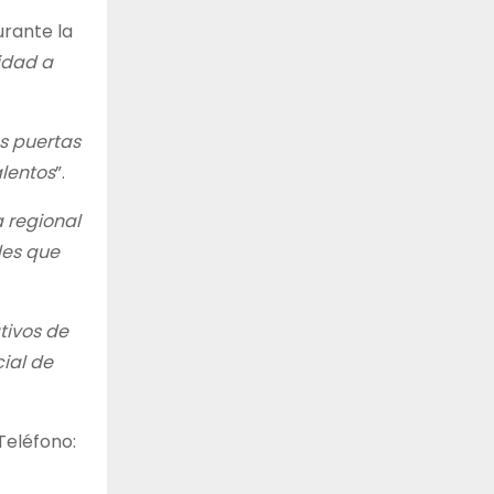
urante la
lidad a
s puertas
alentos
”.
a regional
des que
tivos de
ial de
Teléfono: