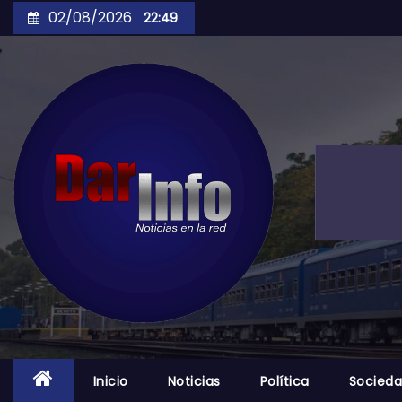
Skip
02/08/2026
22:49
to
content
Inicio
Noticias
Política
Socied