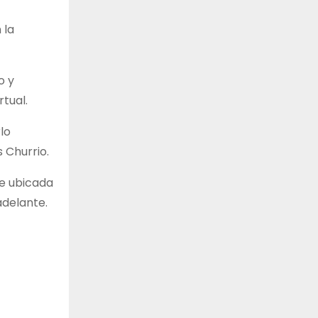
 la
o y
tual.
lo
 Churrio.
de ubicada
adelante.