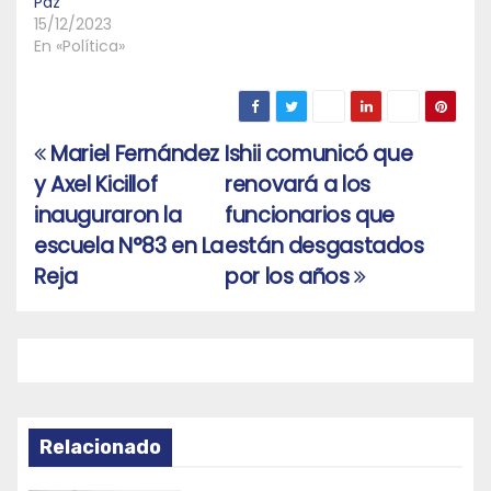
Paz
15/12/2023
En «Política»
Mariel Fernández
Ishii comunicó que
Navegación
y Axel Kicillof
renovará a los
de
inauguraron la
funcionarios que
entradas
escuela N°83 en La
están desgastados
Reja
por los años
Relacionado