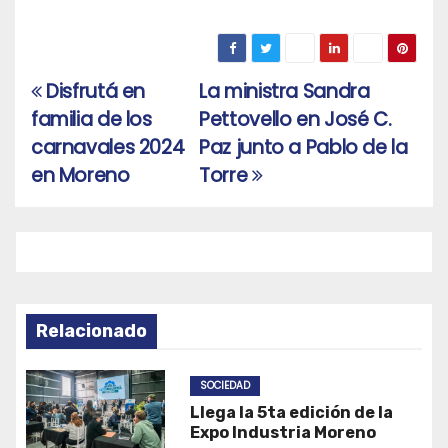
Disfrutá en
La ministra Sandra
Navegación
familia de los
Pettovello en José C.
de
carnavales 2024
Paz junto a Pablo de la
entradas
en Moreno
Torre
Relacionado
SOCIEDAD
Llega la 5ta edición de la
Expo Industria Moreno