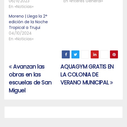
06/11/2023
En «Interés General»
En «Noticias»
Moreno | Llega la 2°
edición de la Noche
Tropical a Trujui
04/10/2024
En «Noticias»
Avanzan las
AQUAGYM GRATIS EN
Navegación
obras en las
LA COLONIA DE
de
escuelas de San
VERANO MUNICIPAL
entradas
Miguel