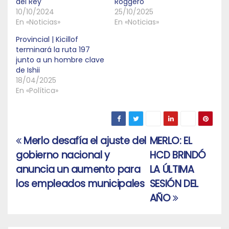
del Rey
Roggero
10/10/2024
25/10/2025
En «Noticias»
En «Noticias»
Provincial | Kicillof
terminará la ruta 197
junto a un hombre clave
de Ishii
18/04/2025
En «Política»
Merlo desafía el ajuste del
MERLO: EL
Navegación
gobierno nacional y
HCD BRINDÓ
de
anuncia un aumento para
LA ÚLTIMA
entradas
los empleados municipales
SESIÓN DEL
AÑO