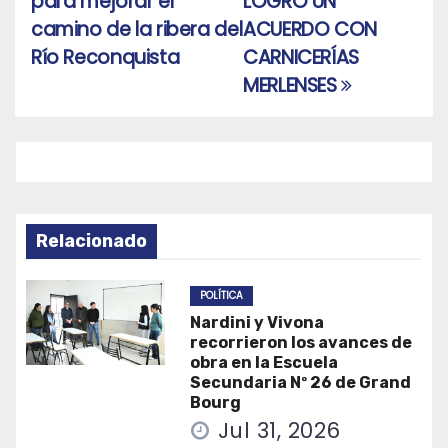
para mejorar el
LOGRÓ UN
de
camino de la ribera del
ACUERDO CON
entradas
Río Reconquista
CARNICERÍAS
MERLENSES
Relacionado
POLÍTICA
Nardini y Vivona
recorrieron los avances de
obra en la Escuela
Secundaria Nº 26 de Grand
Bourg
Jul 31, 2026