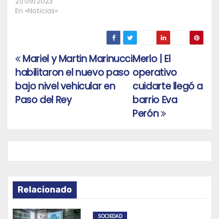
21/09/2023
En «Noticias»
Mariel y Martin Marinucci
Merlo | El
Navegación
habilitaron el nuevo paso
operativo
de
bajo nivel vehicular en
cuidarte llegó a
entradas
Paso del Rey
barrio Eva
Perón
Relacionado
SOCIEDAD