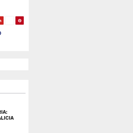
O
IA:
LICIA