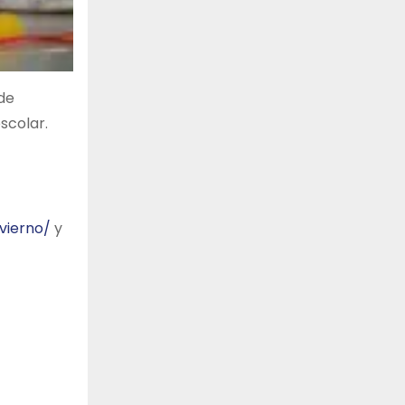
 de
scolar.
vierno/
y