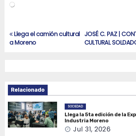
Cargando...
Llega el camión cultural
JOSÉ C. PAZ | CON
Navegación
a Moreno
CULTURAL SOLDAD
de
entradas
Relacionado
SOCIEDAD
Llega la 5ta edición de la Ex
Industria Moreno
Jul 31, 2026