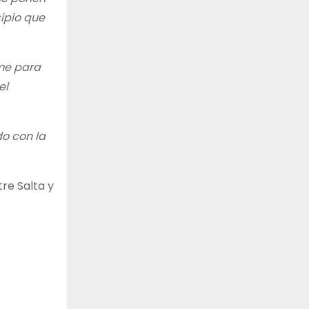
ipio que
me para
el
o con la
re Salta y