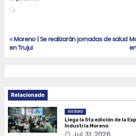
Cargando...
Moreno | Se realizarán jornadas de salud
Mo
Navegación
en Trujui
en
de
entradas
Relacionado
SOCIEDAD
Llega la 5ta edición de la Ex
Industria Moreno
Jul 31, 2026