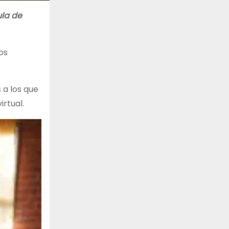
ula de
os
 a los que
rtual.