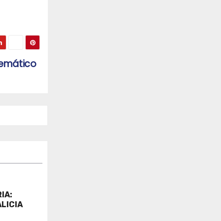
temático
IA:
LICIA