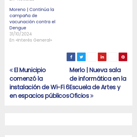
Moreno | Continúa la
campaña de
vacunación contra el
Dengue
31/10/2024
En «Interés General»
El Municipio
Merlo | Nueva sala
Navegación
comenzó la
de informática en la
de
instalación de Wi-Fi 6
Escuela de Artes y
entradas
en espacios públicos
Oficios