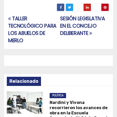
TALLER
SESIÓN LEGISLATIVA
Navegación
TECNOLÓGICO PARA
EN EL CONCEJO
de
LOS ABUELOS DE
DELIBERANTE
entradas
MERLO
Relacionado
POLÍTICA
Nardini y Vivona
recorrieron los avances de
obra en la Escuela