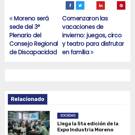
Moreno será
Comenzaron las
Navegación
sede del 3°
vacaciones de
de
Plenario del
invierno: juegos, circo
entradas
Consejo Regional
y teatro para disfrutar
de Discapacidad
en familia
Relacionado
SOCIEDAD
Llega la 5ta edición de la
Expo Industria Moreno