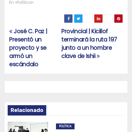
En «Política»
José C. Paz |
Provincial | Kicillof
Navegación
Presentó un
terminará la ruta 197
de
proyecto y se
junto a un hombre
entradas
armó un
clave de Ishii
escándalo
Relacionado
POLÍTICA