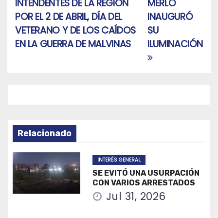
INTENDENTES DE LA REGIÓN
MERLO
de
POR EL 2 DE ABRIL, DÍA DEL
INAUGURÓ
entradas
VETERANO Y DE LOS CAÍDOS
SU
EN LA GUERRA DE MALVINAS
ILUMINACIÓN
Relacionado
INTERÉS GENERAL
SE EVITÓ UNA USURPACIÓN
CON VARIOS ARRESTADOS
Jul 31, 2026