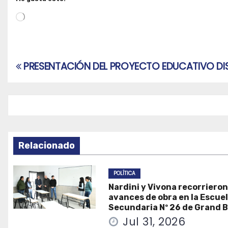
Cargando...
PRESENTACIÓN DEL PROYECTO EDUCATIVO DIS
Navegación
de
entradas
Relacionado
POLÍTICA
Nardini y Vivona recorrieron
avances de obra en la Escue
Secundaria Nº 26 de Grand 
Jul 31, 2026