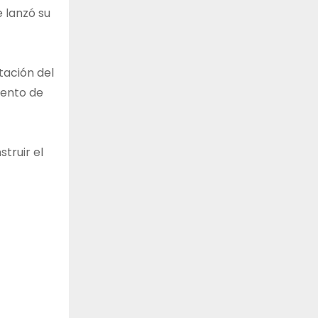
 lanzó su
tación del
mento de
truir el