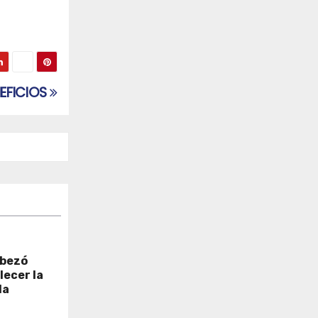
EFICIOS
abezó
lecer la
la