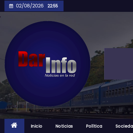
Skip
02/08/2026
22:55
to
content
Inicio
Noticias
Política
Socied