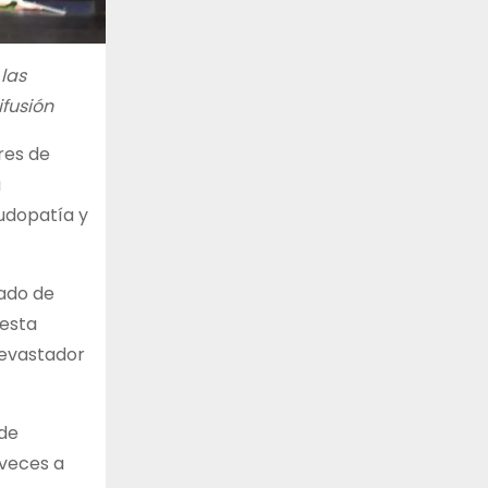
las
ifusión
ores de
a
ludopatía y
nado de
 esta
devastador
 de
 veces a