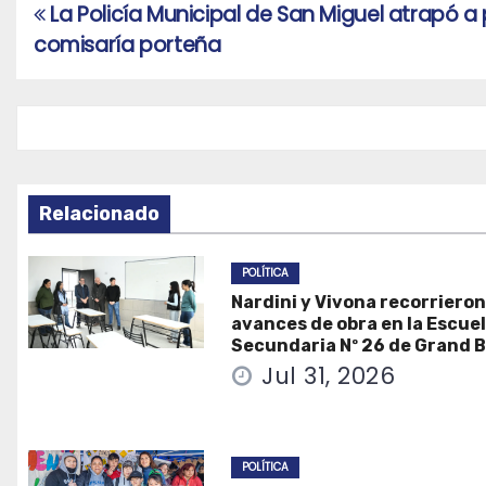
La Policía Municipal de San Miguel atrapó a
Navegación
comisaría porteña
de
entradas
Relacionado
POLÍTICA
Nardini y Vivona recorrieron
avances de obra en la Escue
Secundaria Nº 26 de Grand 
Jul 31, 2026
POLÍTICA