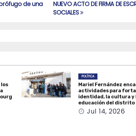
 prófugo de una
NUEVO ACTO DE FIRMA DE ESC
SOCIALES
POLÍTICA
 los
Mariel Fernández enc
la
actividades para forta
Bourg
identidad, la cultura y 
educación del distrito
Jul 14, 2026