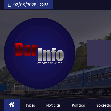
Skip
02/08/2026
22:53
to
content
Inicio
Noticias
Política
Socied