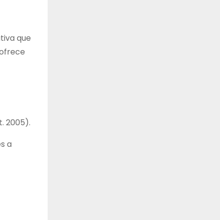
tiva que
 ofrece
t. 2005).
s a