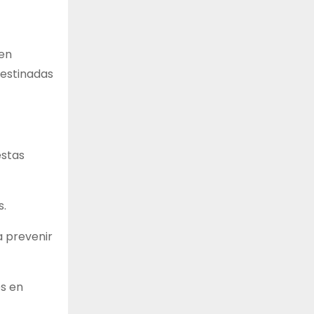
 en
destinadas
estas
s.
a prevenir
es en