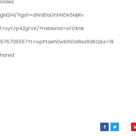
ciales:
fn0gM2HI/?igsh=dWd0aGhhNDk5MjRv
TTroyYJp42grVK/?mibextid=oFDknk
404676706557?t=opPtaeh0wKih0alRez8dKQ&s=19
shared