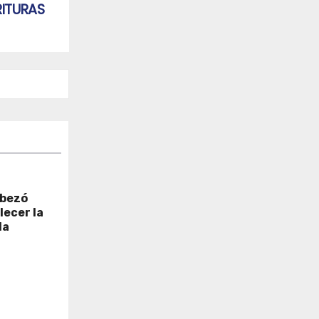
RITURAS
abezó
lecer la
la