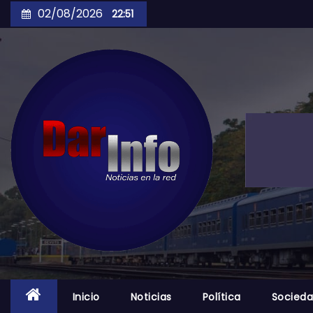
Skip
02/08/2026
22:51
to
content
Inicio
Noticias
Política
Socied