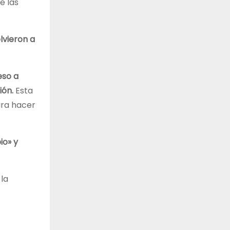
e las
lvieron a
eso a
ión.
Esta
ara hacer
io» y
la