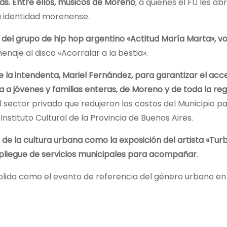
stas. Entre ellos, músicos de Moreno
, a quienes el FU les abr
la identidad morenense.
del grupo de hip hop argentino «Actitud María Marta», vo
enaje al disco «Acorralar a la bestia».
 de la intendenta, Mariel Fernández, para garantizar el acc
a a jóvenes y familias enteras, de Moreno y de toda la reg
l sector privado que redujeron los costos del Municipio p
nstituto Cultural de la Provincia de Buenos Aires.
de la cultura urbana como la exposición del artista «Turb
despliegue de servicios municipales para acompañar
.
olida como el evento de referencia del género urbano en 