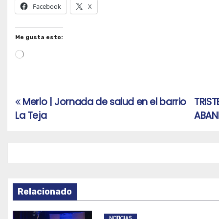
Facebook
X
Me gusta esto:
Cargando...
Merlo | Jornada de salud en el barrio
TRIST
Navegación
La Teja
ABA
de
entradas
Relacionado
NOTICIAS