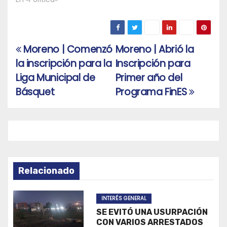
Moreno | Comenzó
Moreno | Abrió la
Navegación
la inscripción para la
Inscripción para
de
Liga Municipal de
Primer año del
entradas
Básquet
Programa FinES
Relacionado
INTERÉS GENERAL
SE EVITÓ UNA USURPACIÓN
CON VARIOS ARRESTADOS