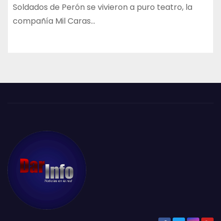
Soldados de Perón se vivieron a puro teatro, la
compañía Mil Caras…