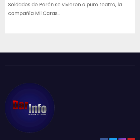
Soldados de Perón se vivieron a puro teatro, la
compañía Mil Caras…