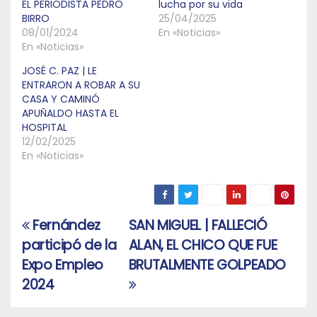
EL PERIODISTA PEDRO
lucha por su vida
BIRRO
25/04/2025
08/01/2024
En «Noticias»
En «Noticias»
JOSÉ C. PAZ | LE
ENTRARON A ROBAR A SU
CASA Y CAMINÓ
APUÑALDO HASTA EL
HOSPITAL
12/02/2025
En «Noticias»
Fernández
SAN MIGUEL | FALLECIÓ
Navegación
participó de la
ALAN, EL CHICO QUE FUE
de
Expo Empleo
BRUTALMENTE GOLPEADO
entradas
2024