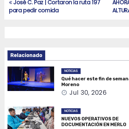
José C. Paz | Cortaron la ruta 197
AHORA
Navegación
para pedir comida
ALTUR
de
entradas
Relacionado
NOTICIAS
Qué hacer este fin de seman
Moreno
Jul 30, 2026
NOTICIAS
NUEVOS OPERATIVOS DE
DOCUMENTACIÓN EN MERLO