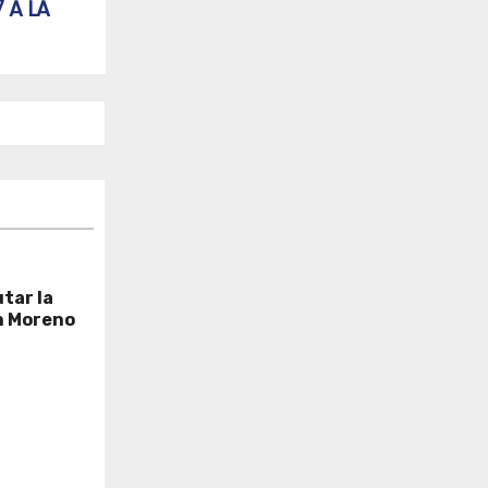
 A LA
tar la
n Moreno