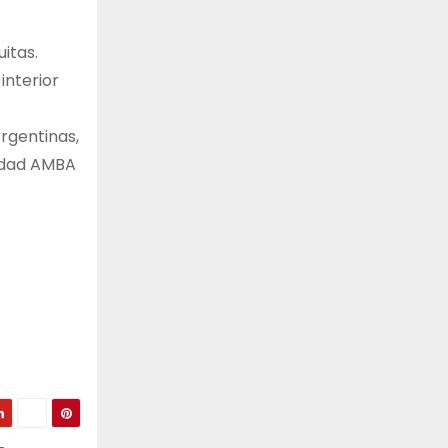
itas.
interior
Argentinas,
ridad AMBA