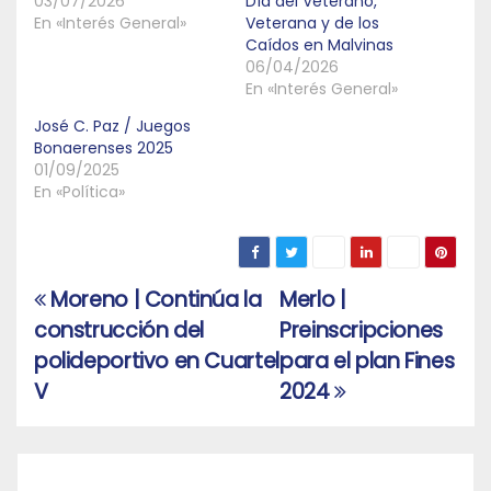
03/07/2026
Día del Veterano,
En «Interés General»
Veterana y de los
Caídos en Malvinas
06/04/2026
En «Interés General»
José C. Paz / Juegos
Bonaerenses 2025
01/09/2025
En «Política»
Moreno | Continúa la
Merlo |
Navegación
construcción del
Preinscripciones
de
polideportivo en Cuartel
para el plan Fines
entradas
V
2024