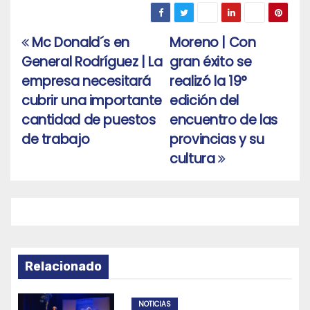
Mc Donald´s en
Moreno | Con
Navegación
General Rodríguez | La
gran éxito se
de
empresa necesitará
realizó la 19°
entradas
cubrir una importante
edición del
cantidad de puestos
encuentro de las
de trabajo
provincias y su
cultura
Relacionado
NOTICIAS