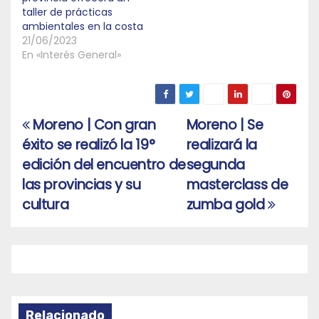
taller de prácticas
ambientales en la costa
21/06/2023
En «Interés General»
Moreno | Con gran
Moreno | Se
Navegación
éxito se realizó la 19°
realizará la
de
edición del encuentro de
segunda
entradas
las provincias y su
masterclass de
cultura
zumba gold
Relacionado