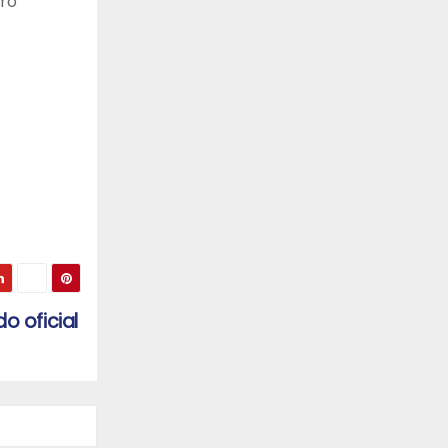
tro
o oficial