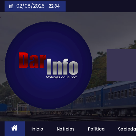
Skip
02/08/2026
22:34
to
content
Inicio
Noticias
Política
Socied