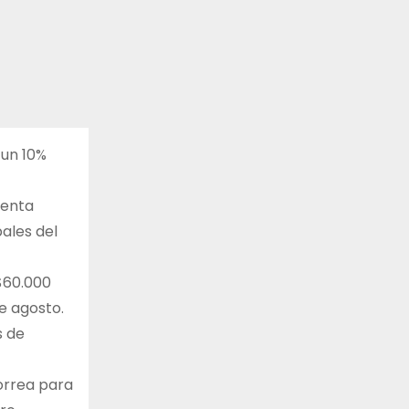
 un 10%
denta
ales del
 $60.000
e agosto.
s de
orrea para