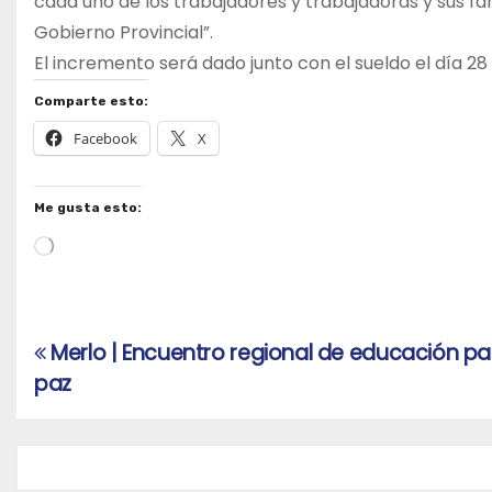
cada uno de los trabajadores y trabajadoras y sus fa
Gobierno Provincial”.
El incremento será dado junto con el sueldo el día 28
Comparte esto:
Facebook
X
Me gusta esto:
Cargando...
Merlo | Encuentro regional de educación pa
Navegación
paz
de
entradas