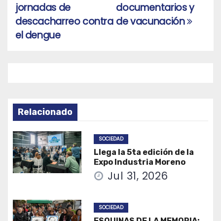
de
jornadas de
documentarios y
entradas
descacharreo contra
de vacunación
el dengue
Relacionado
SOCIEDAD
Llega la 5ta edición de la
Expo Industria Moreno
Jul 31, 2026
SOCIEDAD
ESQUINAS DE LA MEMORIA: