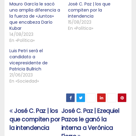
Mauro García le sacó
José C. Paz | los que
una amplia diferencia a
compiten por la
la fuerza de «Juntos»
intendencia
que encabeza Darío
15/08/2023
Kubar
En «Política»
14/08/2023
En «Política»
Luis Petri será el
candidato a
vicepresidente de
Patricia Bullrich
21/06/2023
En «Sociedad»
José C. Paz | los
José C. Paz | Ezequiel
Navegación
que compiten por
Pazos le ganó la
de
la intendencia
interna a Verónica