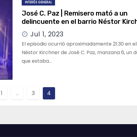
INTERÉS GENERAL
José C. Paz | Remisero mató a un
delincuente en el barrio Néstor Kirc
Jul 1, 2023
El episodio ocurrió aproximadamente 21:30 en el
Néstor Kirchner de José C. Paz, manzana 6, un 
que estaba…
nación
1
…
3
4
adas