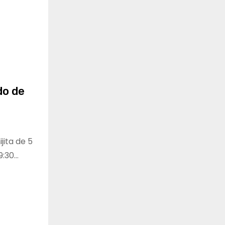
do de
jita de 5
9:30…