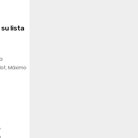
su lista
a
lof, Máximo
e
a