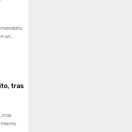
 mandato,
en un…
to, tras
, tras
el mismo