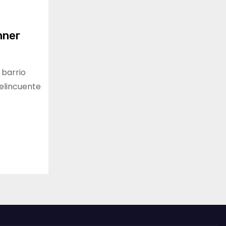
hner
 barrio
delincuente