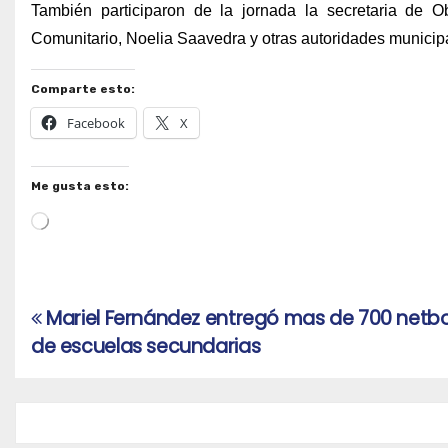
También participaron de la jornada la secretaria de O
Comunitario, Noelia Saavedra y otras autoridades municip
Comparte esto:
Facebook
X
Me gusta esto:
Cargando...
Mariel Fernández entregó mas de 700 netbo
Navegación
de escuelas secundarias
de
entradas