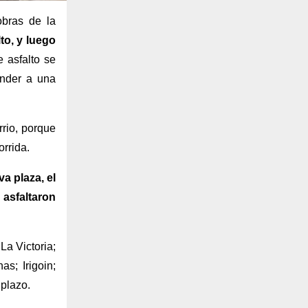
obras de la
to, y luego
e asfalto se
onder a una
rrio, porque
orrida.
a plaza, el
 asfaltaron
La Victoria;
s; Irigoin;
 plazo.